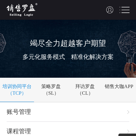
竭尽全力
超越
客户期望
多元化服务模式 精准化解决方案
培训协同平台
策略罗盘
拜访罗盘
销售大咖APP
（TCP）
（SL）
（CL）
账号管理
课程管理